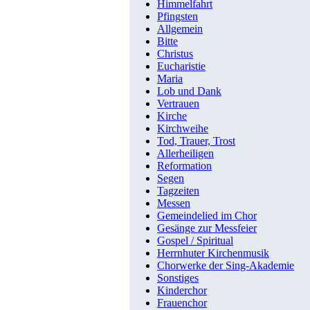
Himmelfahrt
Pfingsten
Allgemein
Bitte
Christus
Eucharistie
Maria
Lob und Dank
Vertrauen
Kirche
Kirchweihe
Tod, Trauer, Trost
Allerheiligen
Reformation
Segen
Tagzeiten
Messen
Gemeindelied im Chor
Gesänge zur Messfeier
Gospel / Spiritual
Herrnhuter Kirchenmusik
Chorwerke der Sing-Akademie
Sonstiges
Kinderchor
Frauenchor