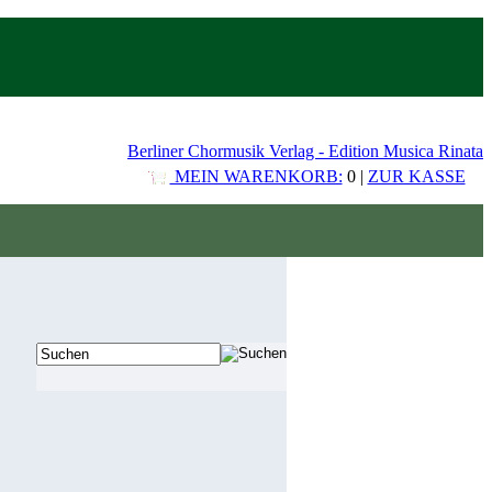
Berliner Chormusik Verlag - Edition Musica Rinata
MEIN WARENKORB:
0 |
ZUR KASSE