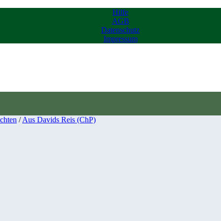
Hilfe
AGB
Datenschutz
Impressum
chten
/
Aus Davids Reis (ChP)