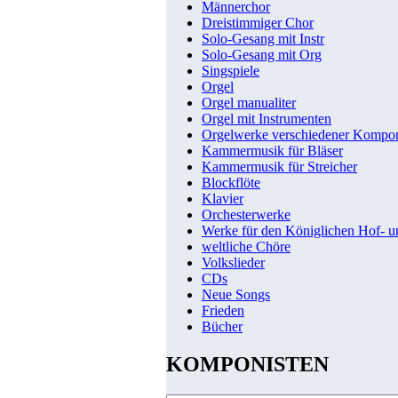
Männerchor
Dreistimmiger Chor
Solo-Gesang mit Instr
Solo-Gesang mit Org
Singspiele
Orgel
Orgel manualiter
Orgel mit Instrumenten
Orgelwerke verschiedener Kompo
Kammermusik für Bläser
Kammermusik für Streicher
Blockflöte
Klavier
Orchesterwerke
Werke für den Königlichen Hof- 
weltliche Chöre
Volkslieder
CDs
Neue Songs
Frieden
Bücher
KOMPONISTEN