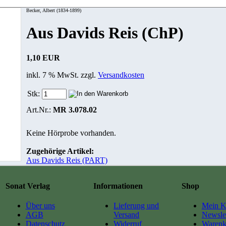
Becker, Albert (1834-1899)
Aus Davids Reis (ChP)
1,10 EUR
inkl. 7 % MwSt. zzgl.
Versandkosten
Stk:
Art.Nr.:
MR 3.078.02
Keine Hörprobe vorhanden.
Zugehörige Artikel:
Aus Davids Reis (PART)
Sonat Verlag
Informationen
Shop
Über uns
Lieferung und
Mein K
AGB
Versand
Newslet
Datenschutz
Widerruf
Warenk