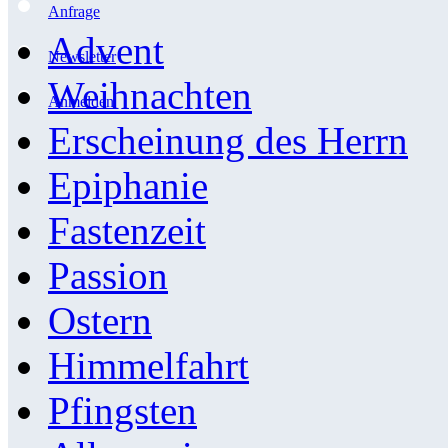
Anfrage
Advent
Newsletter
Weihnachten
Anmelden
Erscheinung des Herrn
Epiphanie
Fastenzeit
Passion
Ostern
Himmelfahrt
Pfingsten