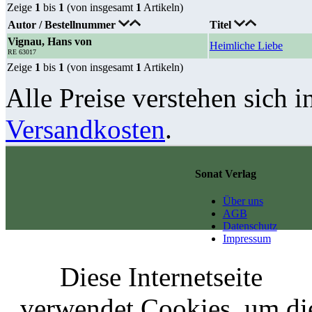
Zeige
1
bis
1
(von insgesamt
1
Artikeln)
Autor / Bestellnummer
Titel
Vignau, Hans von
Heimliche Liebe
RE 63017
Zeige
1
bis
1
(von insgesamt
1
Artikeln)
Alle Preise verstehen sich i
Versandkosten
.
Sonat Verlag
Über uns
AGB
Datenschutz
Impressum
Diese Internetseite
verwendet Cookies, um di