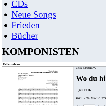
CDs
Neue Songs
Frieden
Bücher
KOMPONISTEN
Gluck, Christoph W.
Wo du hi
1,40 EUR
inkl. 7 % MwSt. zz