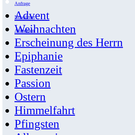
Anfrage
Advent
Newsletter
Weihnachten
Anmelden
Erscheinung des Herrn
Epiphanie
Fastenzeit
Passion
Ostern
Himmelfahrt
Pfingsten