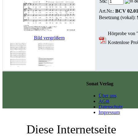
Stk:
Art.Nr.:
BCV 02.01
Besetzung (vokal):
Hörprobe von '
Bild vergrößern
Kostenlose Prob
Sonat Verlag
Über uns
AGB
Datenschutz
Impressum
Diese Internetseite