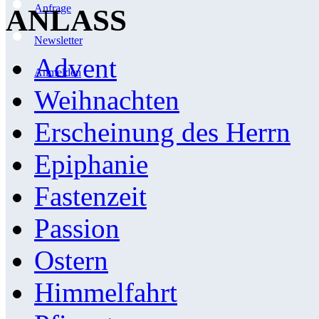
Anfrage
ANLASS
Newsletter
Advent
Anmelden
Weihnachten
Erscheinung des Herrn
Epiphanie
Fastenzeit
Passion
Ostern
Himmelfahrt