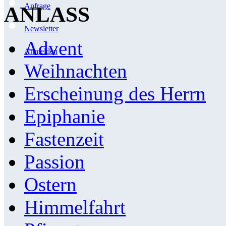
Anfrage
ANLASS
Newsletter
Advent
Anmelden
Weihnachten
Erscheinung des Herrn
Epiphanie
Fastenzeit
Passion
Ostern
Himmelfahrt