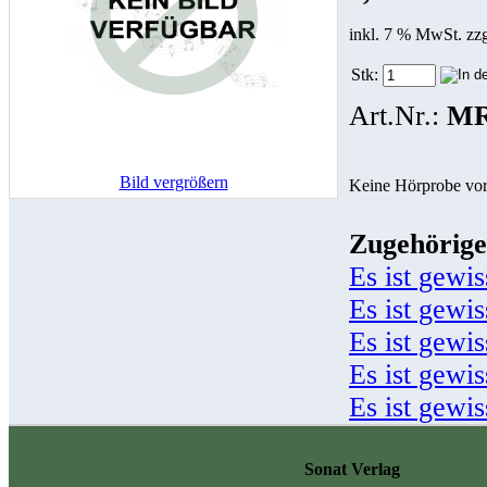
inkl. 7 % MwSt. zz
Stk:
Art.Nr.:
MR
Bild vergrößern
Keine Hörprobe vo
Zugehörige
Es ist gewi
Es ist gewis
Es ist gewis
Es ist gewis
Es ist gewis
Sonat Verlag