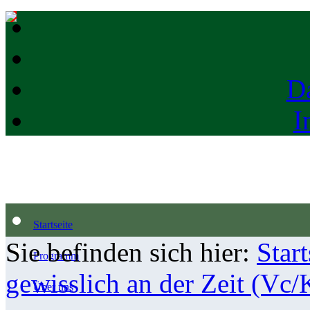
D
I
Startseite
Sie befinden sich hier:
Start
Programm
gewisslich an der Zeit (Vc/
Über uns