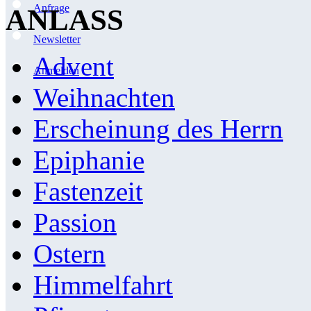
Anfrage
ANLASS
Newsletter
Advent
Anmelden
Weihnachten
Erscheinung des Herrn
Epiphanie
Fastenzeit
Passion
Ostern
Himmelfahrt