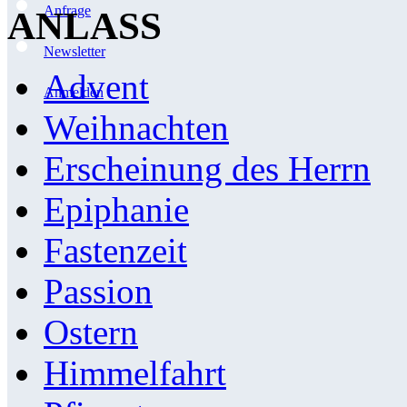
Anfrage
ANLASS
Newsletter
Advent
Anmelden
Weihnachten
Erscheinung des Herrn
Epiphanie
Fastenzeit
Passion
Ostern
Himmelfahrt