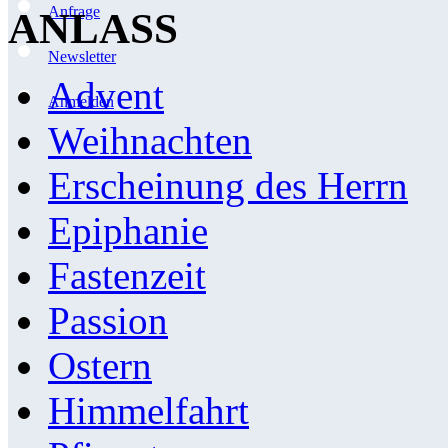
Anfrage
ANLASS
Newsletter
Advent
Anmelden
Weihnachten
Erscheinung des Herrn
Epiphanie
Fastenzeit
Passion
Ostern
Himmelfahrt