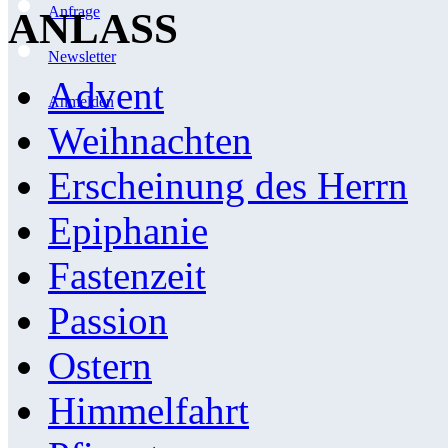
Anfrage
ANLASS
Newsletter
Advent
Anmelden
Weihnachten
Erscheinung des Herrn
Epiphanie
Fastenzeit
Passion
Ostern
Himmelfahrt