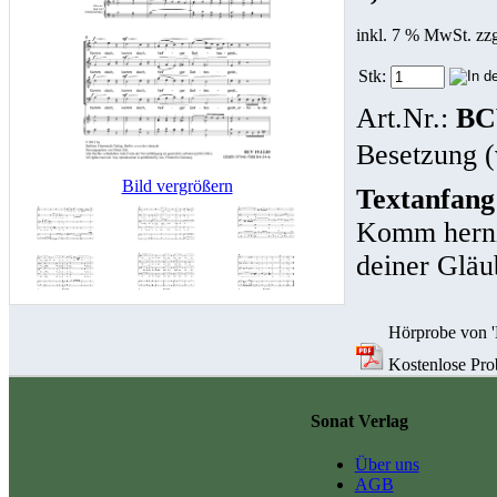
inkl. 7 % MwSt. zz
Stk:
Art.Nr.:
BC
Besetzung (
Bild vergrößern
Textanfang
Komm hernie
deiner Gläu
Hörprobe von 'K
Kostenlose Prob
Sonat Verlag
Über uns
AGB