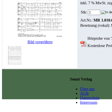
inkl. 7 % MwSt. zz
Stk:
Art.Nr.:
MR 1.010.
Besetzung (vokal):
Hörprobe von 'D
Bild vergrößern
Kostenlose Probe
Sonat Verlag
Über uns
AGB
Datenschutz
Impressum