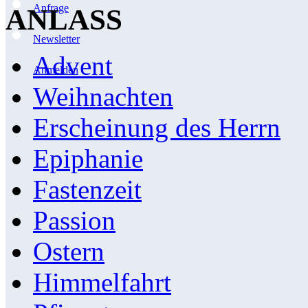
Anfrage
ANLASS
Newsletter
Advent
Anmelden
Weihnachten
Erscheinung des Herrn
Epiphanie
Fastenzeit
Passion
Ostern
Himmelfahrt