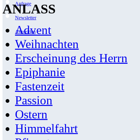
Anfrage
ANLASS
Newsletter
Advent
Anmelden
Weihnachten
Erscheinung des Herrn
Epiphanie
Fastenzeit
Passion
Ostern
Himmelfahrt