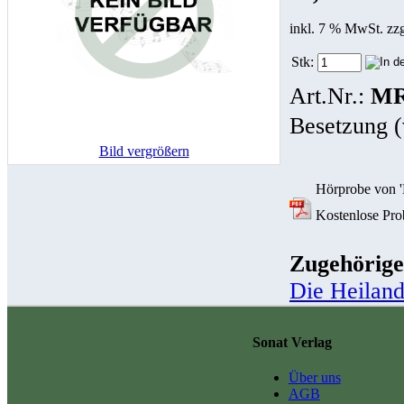
inkl. 7 % MwSt. zz
Stk:
Art.Nr.:
MR
Besetzung (
Bild vergrößern
Hörprobe von '
Kostenlose Prob
Zugehörige
Die Heilan
Sonat Verlag
Über uns
AGB