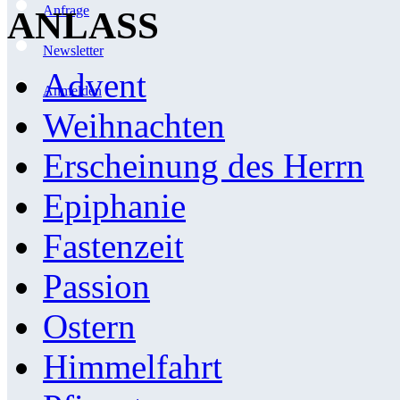
Anfrage
ANLASS
Newsletter
Advent
Anmelden
Weihnachten
Erscheinung des Herrn
Epiphanie
Fastenzeit
Passion
Ostern
Himmelfahrt