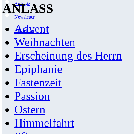
Anfrage
ANLASS
Newsletter
Advent
Anmelden
Weihnachten
Erscheinung des Herrn
Epiphanie
Fastenzeit
Passion
Ostern
Himmelfahrt