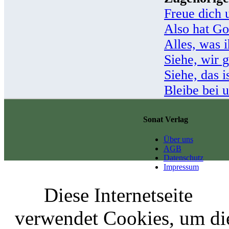
Freue dich u
Also hat Got
Alles, was i
Siehe, wir 
Siehe, das 
Bleibe bei 
Sonat Verlag
Über uns
AGB
Datenschutz
Impressum
Diese Internetseite
verwendet Cookies, um di