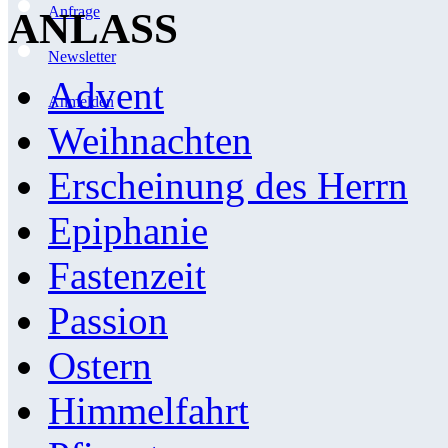
Anfrage
ANLASS
Newsletter
Advent
Anmelden
Weihnachten
Erscheinung des Herrn
Epiphanie
Fastenzeit
Passion
Ostern
Himmelfahrt