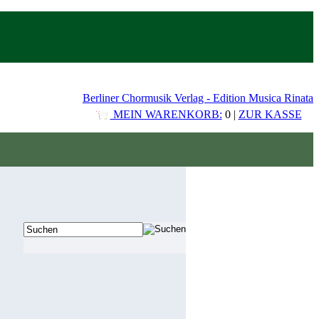
Berliner Chormusik Verlag - Edition Musica Rinata
MEIN WARENKORB:
0 |
ZUR KASSE