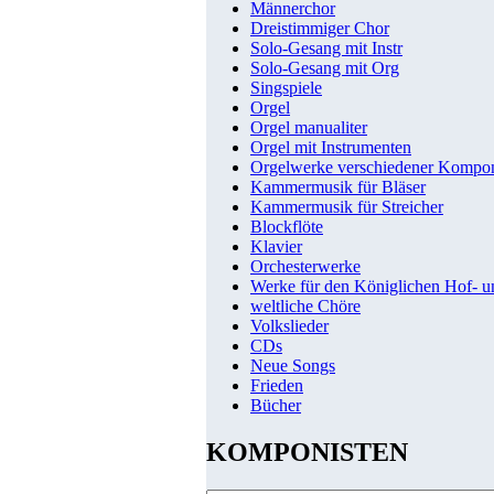
Männerchor
Dreistimmiger Chor
Solo-Gesang mit Instr
Solo-Gesang mit Org
Singspiele
Orgel
Orgel manualiter
Orgel mit Instrumenten
Orgelwerke verschiedener Kompo
Kammermusik für Bläser
Kammermusik für Streicher
Blockflöte
Klavier
Orchesterwerke
Werke für den Königlichen Hof- 
weltliche Chöre
Volkslieder
CDs
Neue Songs
Frieden
Bücher
KOMPONISTEN