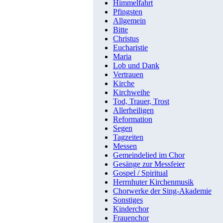
Himmelfahrt
Pfingsten
Allgemein
Bitte
Christus
Eucharistie
Maria
Lob und Dank
Vertrauen
Kirche
Kirchweihe
Tod, Trauer, Trost
Allerheiligen
Reformation
Segen
Tagzeiten
Messen
Gemeindelied im Chor
Gesänge zur Messfeier
Gospel / Spiritual
Herrnhuter Kirchenmusik
Chorwerke der Sing-Akademie
Sonstiges
Kinderchor
Frauenchor