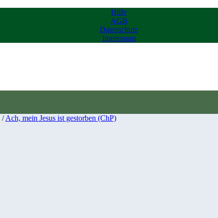
Hilfe
AGB
Datenschutz
Impressum
/
Ach, mein Jesus ist gestorben (ChP)