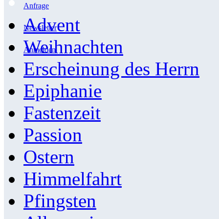
Anfrage
Advent
Newsletter
Weihnachten
Anmelden
Erscheinung des Herrn
Epiphanie
Fastenzeit
Passion
Ostern
Himmelfahrt
Pfingsten