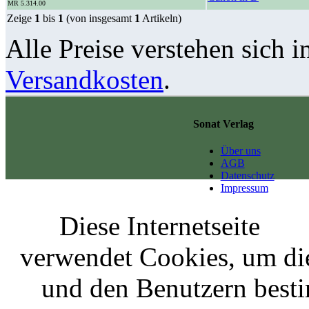
MR 5.314.00
Zeige
1
bis
1
(von insgesamt
1
Artikeln)
Alle Preise verstehen sich i
Versandkosten
.
Sonat Verlag
Über uns
AGB
Datenschutz
Impressum
Diese Internetseite
verwendet Cookies, um di
und den Benutzern best