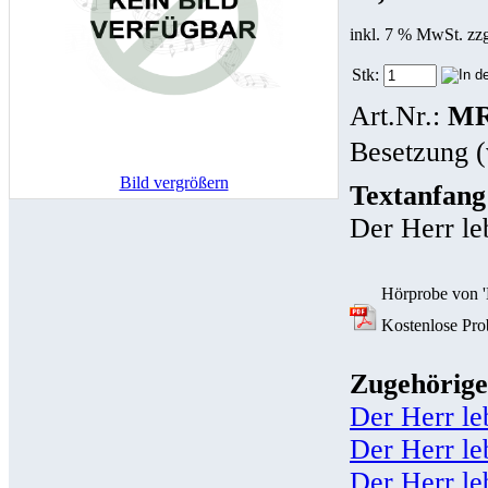
inkl. 7 % MwSt. zz
Stk:
Art.Nr.:
MR
Besetzung (
Bild vergrößern
Textanfang
Der Herr le
Hörprobe von '
Kostenlose Prob
Zugehörige
Der Herr le
Der Herr le
Der Herr le