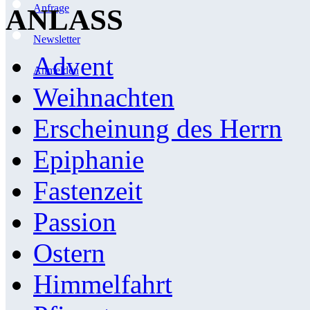
Anfrage
ANLASS
Newsletter
Advent
Anmelden
Weihnachten
Erscheinung des Herrn
Epiphanie
Fastenzeit
Passion
Ostern
Himmelfahrt