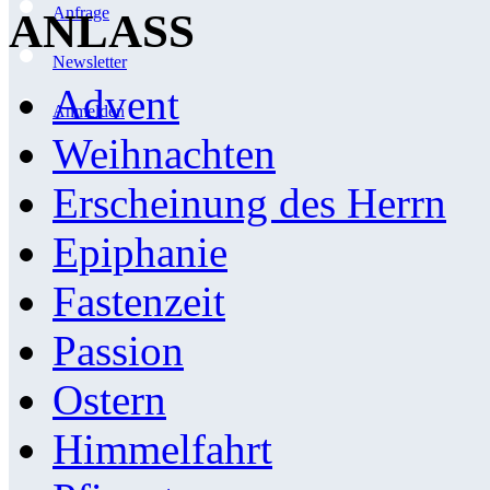
Anfrage
ANLASS
Newsletter
Advent
Anmelden
Weihnachten
Erscheinung des Herrn
Epiphanie
Fastenzeit
Passion
Ostern
Himmelfahrt