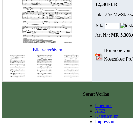
12,50 EUR
inkl. 7 % MwSt. zz
Stk:
Art.Nr.:
MR 5.303.
Bild vergrößern
Hörprobe von 'S
Kostenlose Prob
Sonat Verlag
Über uns
AGB
Datenschutz
Impressum