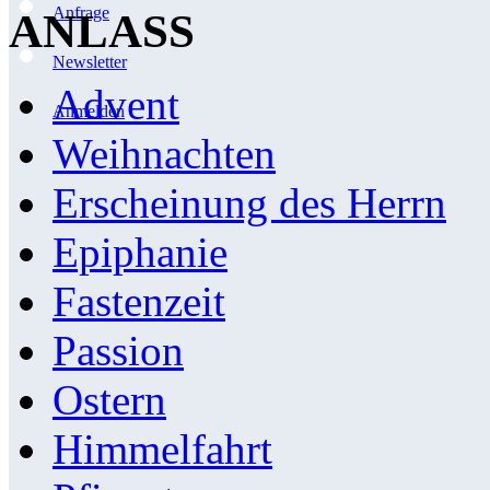
Anfrage
ANLASS
Newsletter
Advent
Anmelden
Weihnachten
Erscheinung des Herrn
Epiphanie
Fastenzeit
Passion
Ostern
Himmelfahrt