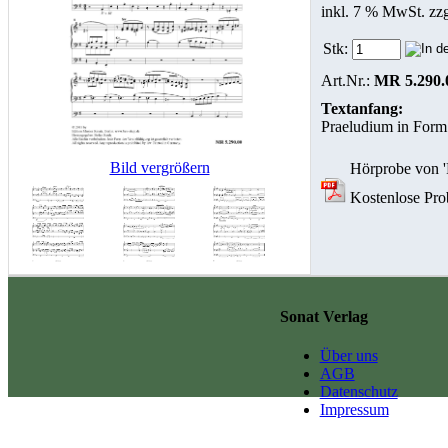
inkl. 7 % MwSt. zz
Stk:
Art.Nr.:
MR 5.290.
Textanfang:
Praeludium in Form
Bild vergrößern
Hörprobe von 'P
Kostenlose Prob
Sonat Verlag
Über uns
AGB
Datenschutz
Impressum