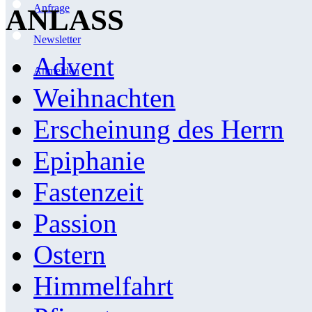
Anfrage
ANLASS
Newsletter
Advent
Anmelden
Weihnachten
Erscheinung des Herrn
Epiphanie
Fastenzeit
Passion
Ostern
Himmelfahrt