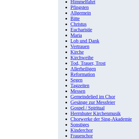
Himmelfahrt
Pfingsten
Allgemein
Bitte
Christus
Eucharistie
Maria
Lob und Dank
Vertrauen
Kirche
Kirchweihe
Tod, Trauer, Trost
Allerheiligen
Reformation
Segen
Tagzeiten
Messen
Gemeindelied im Chor
Gesänge zur Messfeier
Gospel / Spiritual
Herrnhuter Kirchenmusik
Chorwerke der Sing-Akademie
Sonstiges
Kinderchor
Frauenchor