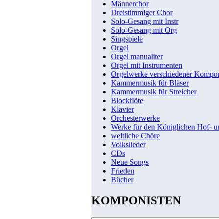
Männerchor
Dreistimmiger Chor
Solo-Gesang mit Instr
Solo-Gesang mit Org
Singspiele
Orgel
Orgel manualiter
Orgel mit Instrumenten
Orgelwerke verschiedener Kompo
Kammermusik für Bläser
Kammermusik für Streicher
Blockflöte
Klavier
Orchesterwerke
Werke für den Königlichen Hof- 
weltliche Chöre
Volkslieder
CDs
Neue Songs
Frieden
Bücher
KOMPONISTEN