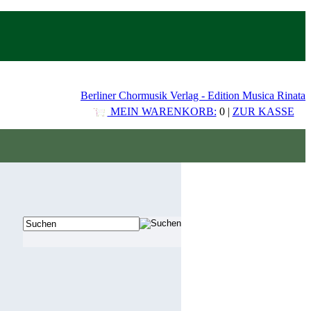
Berliner Chormusik Verlag - Edition Musica Rinata
MEIN WARENKORB:
0 |
ZUR KASSE