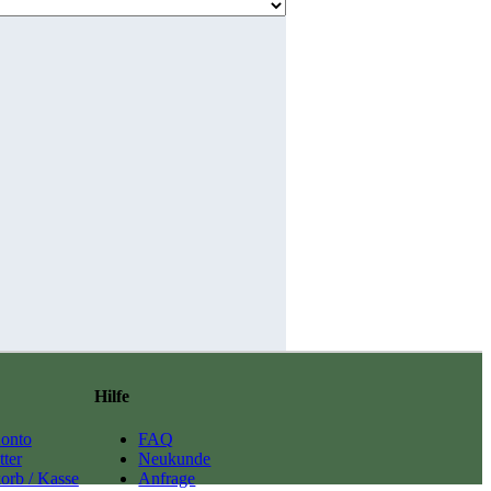
Hilfe
onto
FAQ
ter
Neukunde
orb / Kasse
Anfrage