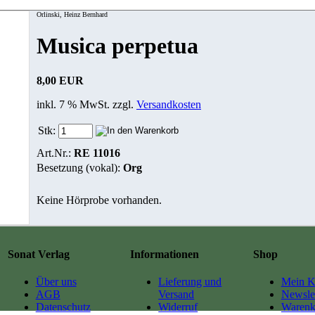
Orlinski, Heinz Bernhard
Musica perpetua
8,00 EUR
inkl. 7 % MwSt. zzgl.
Versandkosten
Stk:
Art.Nr.:
RE 11016
Besetzung (vokal):
Org
Keine Hörprobe vorhanden.
Sonat Verlag
Informationen
Shop
Über uns
Lieferung und
Mein K
AGB
Versand
Newslet
Datenschutz
Widerruf
Warenk