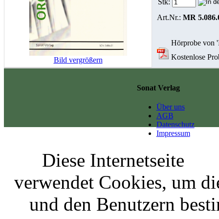
Stk:
Art.Nr.:
MR 5.086.
Hörprobe von '
Kostenlose Prob
Bild vergrößern
Sonat Verlag
Über uns
AGB
Datenschutz
Impressum
Diese Internetseite
verwendet Cookies, um di
und den Benutzern best