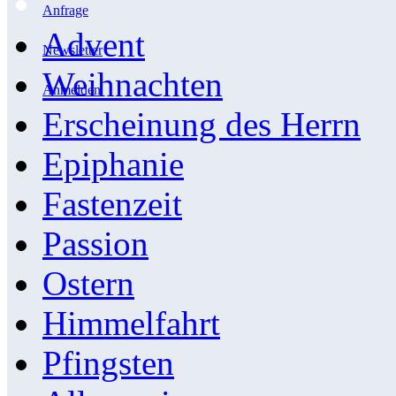
Anfrage
Advent
Newsletter
Weihnachten
Anmelden
Erscheinung des Herrn
Epiphanie
Fastenzeit
Passion
Ostern
Himmelfahrt
Pfingsten