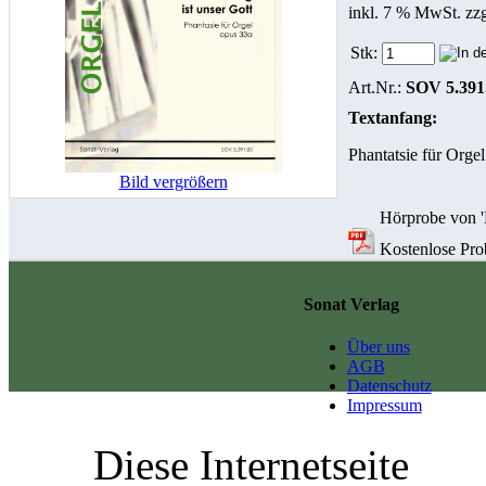
inkl. 7 % MwSt. zz
Stk:
Art.Nr.:
SOV 5.391
Textanfang:
Phantatsie für Orge
Bild vergrößern
Hörprobe von 'E
Kostenlose Probe
Sonat Verlag
Über uns
AGB
Datenschutz
Impressum
Diese Internetseite