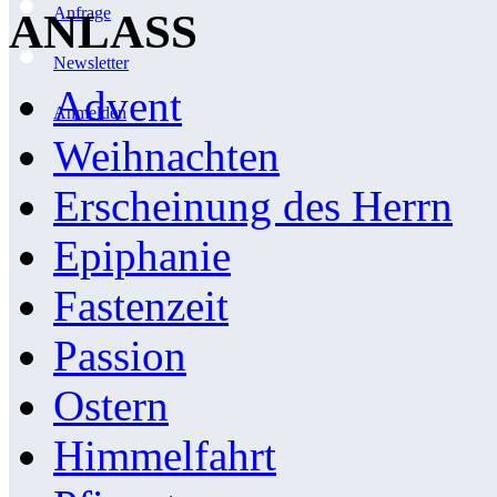
Anfrage
ANLASS
Newsletter
Advent
Anmelden
Weihnachten
Erscheinung des Herrn
Epiphanie
Fastenzeit
Passion
Ostern
Himmelfahrt