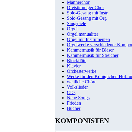
Männerchor
Dreistimmiger Chor
Solo-Gesang mit Instr
Solo-Gesang mit Org
Singspiele
Orgel
Orgel manualiter
Orgel mit Instrumenten
Orgelwerke verschiedener Kompo
Kammermusik für Bläser
Kammermusik für Streicher
Blockflöte
Klavier
Orchesterwerke
Werke für den Königlichen Hof- 
weltliche Chöre
Volkslieder
CDs
Neue Songs
Frieden
Bücher
KOMPONISTEN