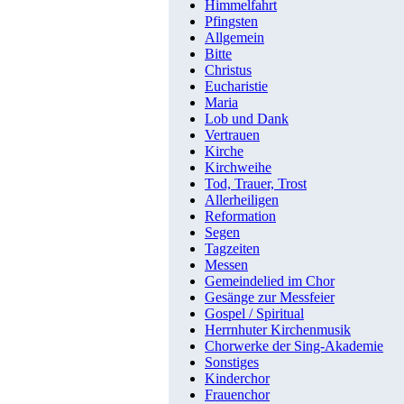
Himmelfahrt
Pfingsten
Allgemein
Bitte
Christus
Eucharistie
Maria
Lob und Dank
Vertrauen
Kirche
Kirchweihe
Tod, Trauer, Trost
Allerheiligen
Reformation
Segen
Tagzeiten
Messen
Gemeindelied im Chor
Gesänge zur Messfeier
Gospel / Spiritual
Herrnhuter Kirchenmusik
Chorwerke der Sing-Akademie
Sonstiges
Kinderchor
Frauenchor