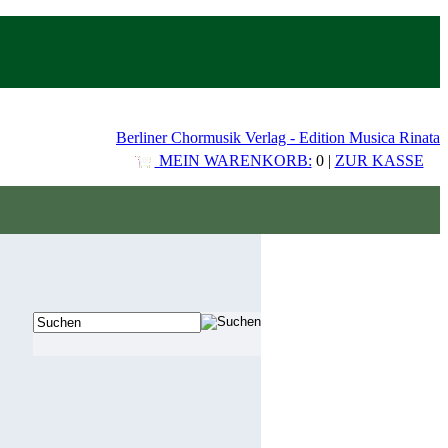
Berliner Chormusik Verlag - Edition Musica Rinata
MEIN WARENKORB:
0 |
ZUR KASSE