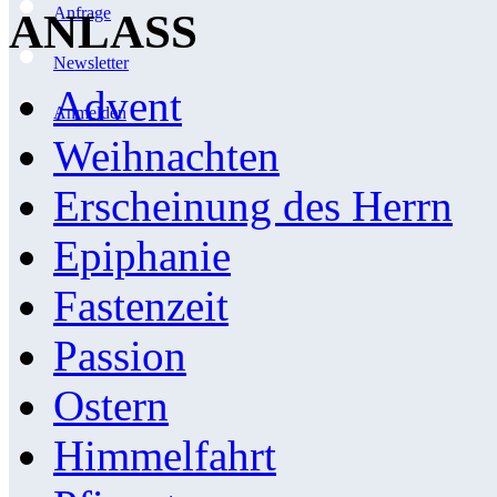
Anfrage
ANLASS
Newsletter
Advent
Anmelden
Weihnachten
Erscheinung des Herrn
Epiphanie
Fastenzeit
Passion
Ostern
Himmelfahrt