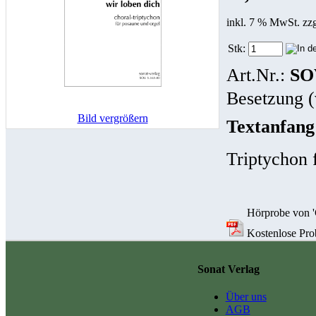
inkl. 7 % MwSt. zz
Stk:
Art.Nr.:
SO
Besetzung (
Bild vergrößern
Textanfang
Triptychon 
Hörprobe von 'G
Kostenlose Prob
Sonat Verlag
Über uns
AGB