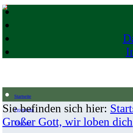
D
I
Startseite
Sie befinden sich hier:
Start
Programm
Großer Gott, wir loben dich
Über uns