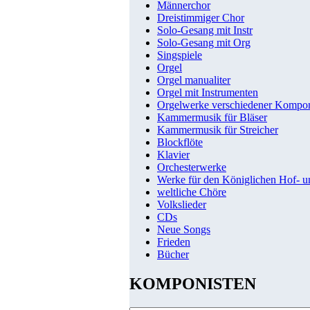
Männerchor
Dreistimmiger Chor
Solo-Gesang mit Instr
Solo-Gesang mit Org
Singspiele
Orgel
Orgel manualiter
Orgel mit Instrumenten
Orgelwerke verschiedener Kompo
Kammermusik für Bläser
Kammermusik für Streicher
Blockflöte
Klavier
Orchesterwerke
Werke für den Königlichen Hof- 
weltliche Chöre
Volkslieder
CDs
Neue Songs
Frieden
Bücher
KOMPONISTEN