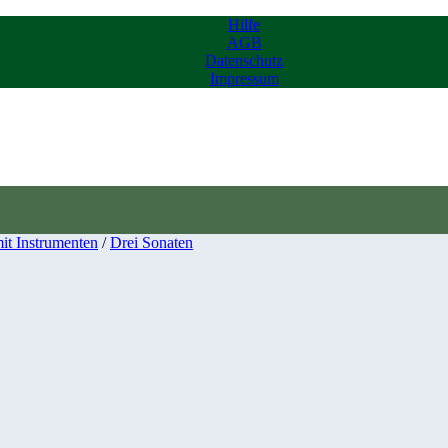
Hilfe
AGB
Datenschutz
Impressum
it Instrumenten
/
Drei Sonaten