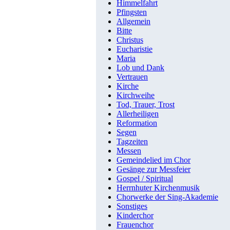
Himmelfahrt
Pfingsten
Allgemein
Bitte
Christus
Eucharistie
Maria
Lob und Dank
Vertrauen
Kirche
Kirchweihe
Tod, Trauer, Trost
Allerheiligen
Reformation
Segen
Tagzeiten
Messen
Gemeindelied im Chor
Gesänge zur Messfeier
Gospel / Spiritual
Herrnhuter Kirchenmusik
Chorwerke der Sing-Akademie
Sonstiges
Kinderchor
Frauenchor