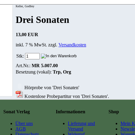
Keller, Godfrey
Drei Sonaten
13,00 EUR
inkl. 7 % MwSt. zzgl.
Versandkosten
Stk:
Art.Nr.:
MR 5.007.00
Besetzung (vokal):
Trp, Org
Hörprobe von 'Drei Sonaten'
Kostenlose Probepartitur von 'Drei Sonaten'.
Sonat Verlag
Informationen
Shop
Über uns
Lieferung und
Mein K
AGB
Versand
Newslet
Datenschutz
Widerruf
Warenk