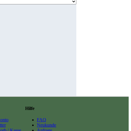
Hilfe
onto
FAQ
ter
Neukunde
orb / Kasse
Anfrage