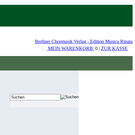
Berliner Chormusik Verlag - Edition Musica Rinata
MEIN WARENKORB:
0 |
ZUR KASSE