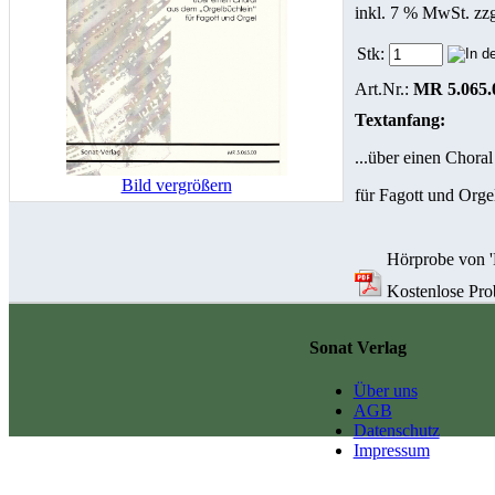
inkl. 7 % MwSt. zz
Stk:
Art.Nr.:
MR 5.065.
Textanfang:
...über einen Chora
Bild vergrößern
für Fagott und Orge
Hörprobe von 
Kostenlose Pro
Sonat Verlag
Über uns
AGB
Datenschutz
Impressum