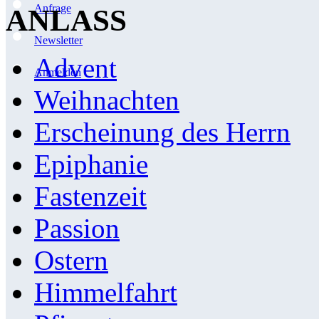
Anfrage
ANLASS
Newsletter
Advent
Anmelden
Weihnachten
Erscheinung des Herrn
Epiphanie
Fastenzeit
Passion
Ostern
Himmelfahrt