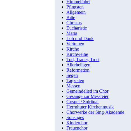
Himmelfahrt
Pfingsten
Allgemein
Bitte
Christus
Eucharistie
Maria
Lob und Dank
Vertrauen
Kirche
Kirchweihe
Tod, Trauer, Trost
Allerheiligen
Reformation
Segen
Tagzeiten
Messen
Gemeindelied im Chor
Gesänge zur Messfeier
Gospel / Spiritual
Herrnhuter Kirchenmusik
Chorwerke der Sing-Akademie
Sonstiges
Kinderchor
Frauenchor