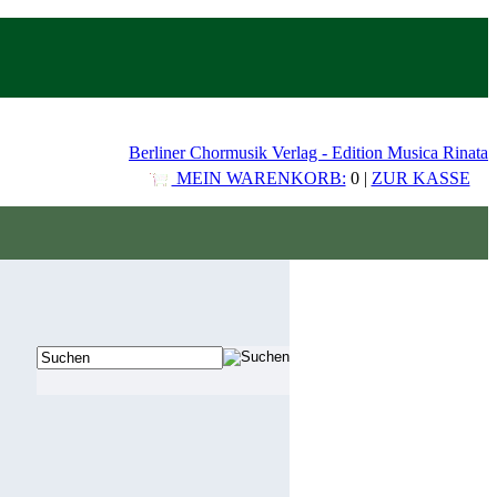
Berliner Chormusik Verlag - Edition Musica Rinata
MEIN WARENKORB:
0 |
ZUR KASSE