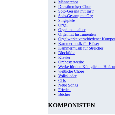
Männerchor
Dreistimmiger Chor
Solo-Gesang mit Instr
Solo-Gesang mit Org
Singspiele
Orgel
Orgel manualiter
Orgel mit Instrumenten
Orgelwerke verschiedener Kompo
Kammermusik für Bläser
Kammermusik für Streicher
Blockflöte
Klavier
Orchesterwerke
Werke für den Königlichen Hof- 
weltliche Chöre
Volkslieder
CDs
Neue Songs
Frieden
Bücher
KOMPONISTEN