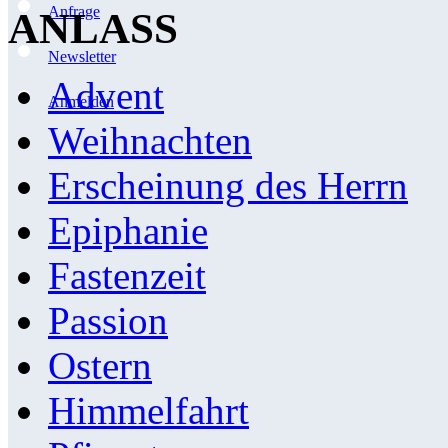
Anfrage
ANLASS
Newsletter
Advent
Anmelden
Weihnachten
Erscheinung des Herrn
Epiphanie
Fastenzeit
Passion
Ostern
Himmelfahrt