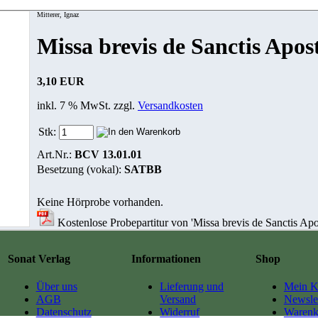
Mitterer, Ignaz
Missa brevis de Sanctis Apost
3,10 EUR
inkl. 7 % MwSt. zzgl.
Versandkosten
Stk:
Art.Nr.:
BCV 13.01.01
Besetzung (vokal):
SATBB
Keine Hörprobe vorhanden.
Kostenlose Probepartitur von 'Missa brevis de Sanctis Apos
Sonat Verlag
Informationen
Shop
Über uns
Lieferung und
Mein K
AGB
Versand
Newslet
Datenschutz
Widerruf
Warenk