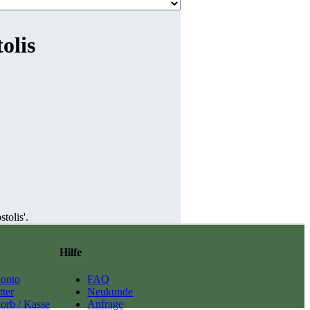
olis
tolis'.
Hilfe
onto
FAQ
ter
Neukunde
orb / Kasse
Anfrage