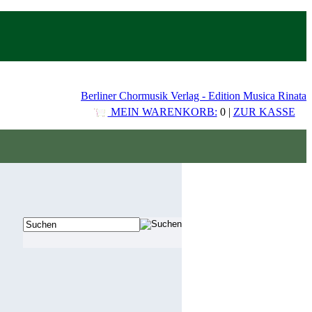
Berliner Chormusik Verlag - Edition Musica Rinata
MEIN WARENKORB:
0 |
ZUR KASSE