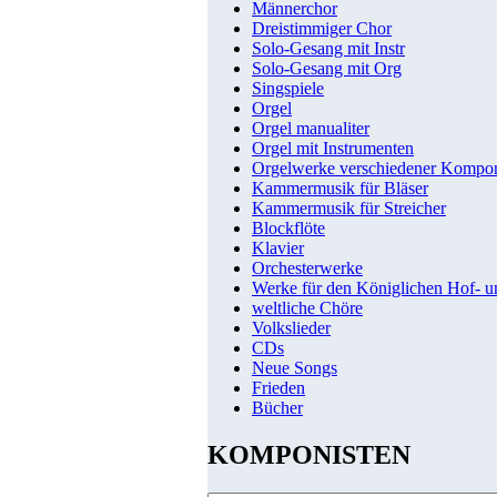
Männerchor
Dreistimmiger Chor
Solo-Gesang mit Instr
Solo-Gesang mit Org
Singspiele
Orgel
Orgel manualiter
Orgel mit Instrumenten
Orgelwerke verschiedener Kompo
Kammermusik für Bläser
Kammermusik für Streicher
Blockflöte
Klavier
Orchesterwerke
Werke für den Königlichen Hof- 
weltliche Chöre
Volkslieder
CDs
Neue Songs
Frieden
Bücher
KOMPONISTEN