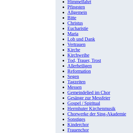
Himmelfahrt
Pfingsten
Allgemein
Bitte
Christus
Eucharistie
Maria
Lob und Dank
Vertrauen
Kirche
Kirchweihe
Tod, Trauer, Trost
Allerheiligen
Reformation
Segen
Tagzeiten
Messen
Gemeindelied im Chor
Gesänge zur Messfeier
Gospel / Spiritual
Herrnhuter Kirchenmusik
Chorwerke der Sing-Akademie
Sonstiges
Kinderchor
Frauenchor