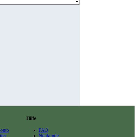
Hilfe
onto
FAQ
ter
Neukunde