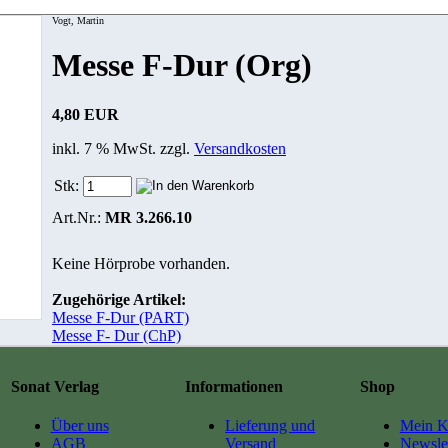
Vogt, Martin
Messe F-Dur (Org)
4,80 EUR
inkl. 7 % MwSt. zzgl.
Versandkosten
Stk:
Art.Nr.:
MR 3.266.10
Keine Hörprobe vorhanden.
Zugehörige Artikel:
Messe F-Dur (PART)
Messe F- Dur (ChP)
Sonat Verlag
Informationen
Shop
Über uns
Lieferung und
Mein K
AGB
Versand
Newslet