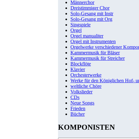
Männerchor
Dreistimmiger Chor
Solo-Gesang mit Instr
Solo-Gesang mit Org
Singspiele
Orgel
Orgel manualiter
Orgel mit Instrumenten
Orgelwerke verschiedener Kompo
Kammermusik für Bläser
Kammermusik für Streicher
Blockflöte
Klavier
Orchesterwerke
Werke für den Königlichen Hof- 
weltliche Chöre
Volkslieder
CDs
Neue Songs
Frieden
Bücher
KOMPONISTEN