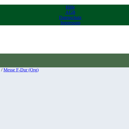
Hilfe
AGB
Datenschutz
Impressum
/
Messe F-Dur (Org)