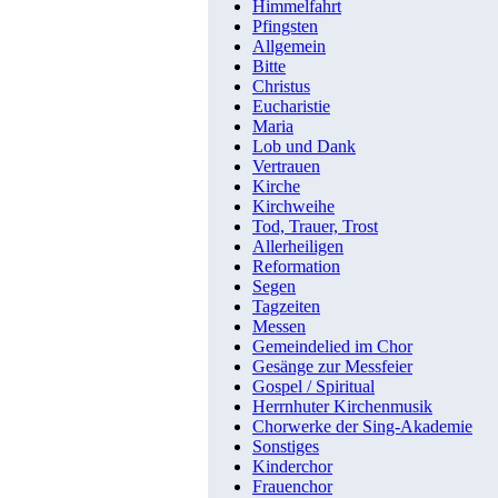
Himmelfahrt
Pfingsten
Allgemein
Bitte
Christus
Eucharistie
Maria
Lob und Dank
Vertrauen
Kirche
Kirchweihe
Tod, Trauer, Trost
Allerheiligen
Reformation
Segen
Tagzeiten
Messen
Gemeindelied im Chor
Gesänge zur Messfeier
Gospel / Spiritual
Herrnhuter Kirchenmusik
Chorwerke der Sing-Akademie
Sonstiges
Kinderchor
Frauenchor