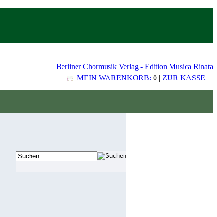
Berliner Chormusik Verlag - Edition Musica Rinata
MEIN WARENKORB:
0 |
ZUR KASSE