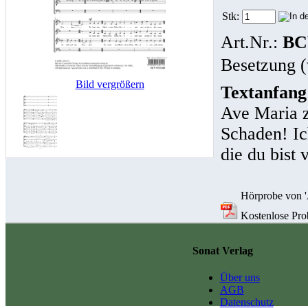
Stk:
Art.Nr.:
BC
Besetzung (
Bild vergrößern
Textanfang
Ave Maria z
Schaden! Ic
die du bist 
Hörprobe von 'A
Kostenlose Prob
Sonat Verlag
Über uns
AGB
Datenschutz