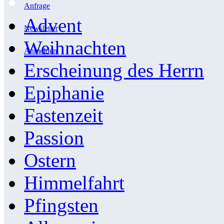
Anfrage
Advent
Newsletter
Weihnachten
Anmelden
Erscheinung des Herrn
Epiphanie
Fastenzeit
Passion
Ostern
Himmelfahrt
Pfingsten