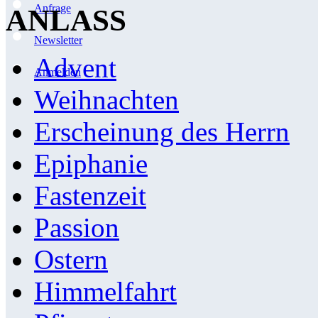
Anfrage
ANLASS
Newsletter
Advent
Anmelden
Weihnachten
Erscheinung des Herrn
Epiphanie
Fastenzeit
Passion
Ostern
Himmelfahrt