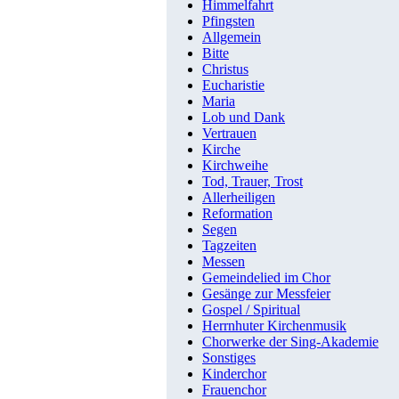
Himmelfahrt
Pfingsten
Allgemein
Bitte
Christus
Eucharistie
Maria
Lob und Dank
Vertrauen
Kirche
Kirchweihe
Tod, Trauer, Trost
Allerheiligen
Reformation
Segen
Tagzeiten
Messen
Gemeindelied im Chor
Gesänge zur Messfeier
Gospel / Spiritual
Herrnhuter Kirchenmusik
Chorwerke der Sing-Akademie
Sonstiges
Kinderchor
Frauenchor