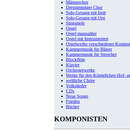
Männerchor
Dreistimmiger Chor
Solo-Gesang mit Instr
Solo-Gesang mit Org
Singspiele
Orgel
Orgel manualiter
Orgel mit Instrumenten
Orgelwerke verschiedener Kompo
Kammermusik für Bläser
Kammermusik für Streicher
Blockflöte
Klavier
Orchesterwerke
Werke für den Königlichen Hof- 
weltliche Chöre
Volkslieder
CDs
Neue Songs
Frieden
Bücher
KOMPONISTEN