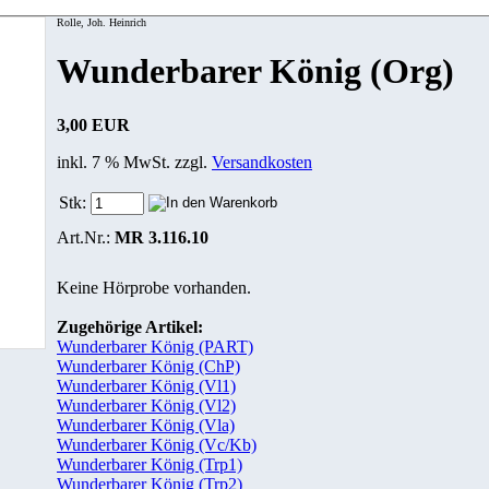
Rolle, Joh. Heinrich
Wunderbarer König (Org)
3,00 EUR
inkl. 7 % MwSt. zzgl.
Versandkosten
Stk:
Art.Nr.:
MR 3.116.10
Keine Hörprobe vorhanden.
Zugehörige Artikel:
Wunderbarer König (PART)
Wunderbarer König (ChP)
Wunderbarer König (Vl1)
Wunderbarer König (Vl2)
Wunderbarer König (Vla)
Wunderbarer König (Vc/Kb)
Wunderbarer König (Trp1)
Wunderbarer König (Trp2)