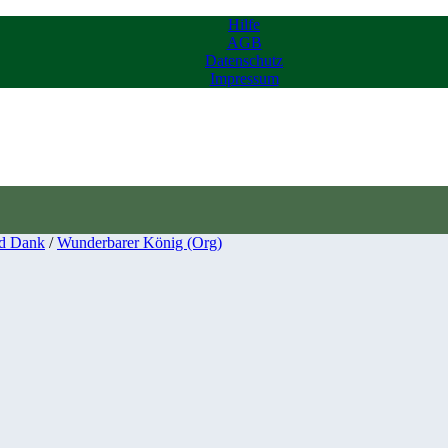
Hilfe
AGB
Datenschutz
Impressum
d Dank
/
Wunderbarer König (Org)