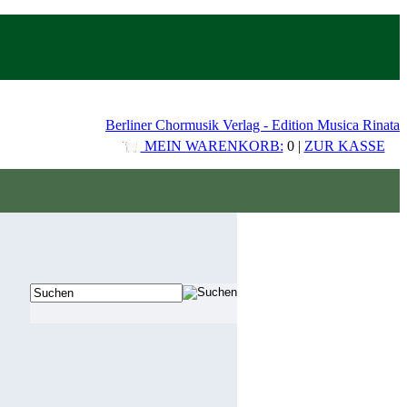
Berliner Chormusik Verlag - Edition Musica Rinata
MEIN WARENKORB:
0 |
ZUR KASSE