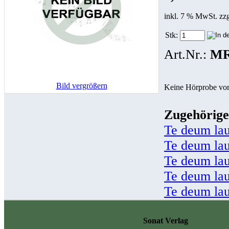
inkl. 7 % MwSt. zz
Stk:
Art.Nr.:
MR
Bild vergrößern
Keine Hörprobe vo
Zugehörige
Te deum la
Te deum la
Te deum la
Te deum la
Te deum la
Sonat Verlag