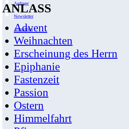
Anfrage
ANLASS
Newsletter
Advent
Anmelden
Weihnachten
Erscheinung des Herrn
Epiphanie
Fastenzeit
Passion
Ostern
Himmelfahrt