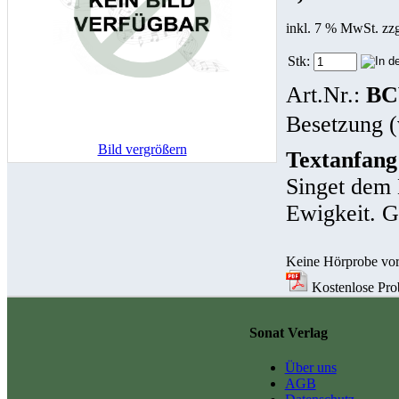
inkl. 7 % MwSt. zz
Stk:
Art.Nr.:
BC
Besetzung (
Bild vergrößern
Textanfang
Singet dem 
Ewigkeit. G
Keine Hörprobe vo
Kostenlose Prob
Sonat Verlag
Über uns
AGB