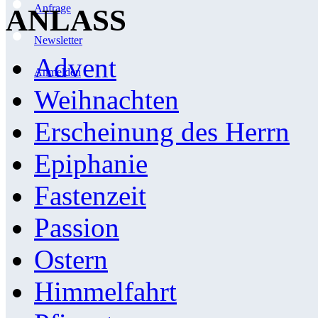
Anfrage
ANLASS
Newsletter
Advent
Anmelden
Weihnachten
Erscheinung des Herrn
Epiphanie
Fastenzeit
Passion
Ostern
Himmelfahrt