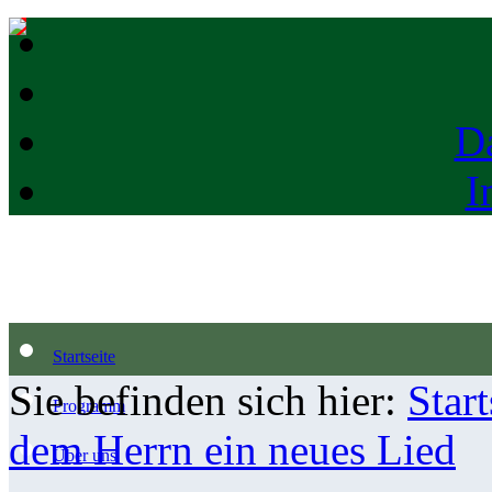
D
I
Startseite
Sie befinden sich hier:
Start
Programm
dem Herrn ein neues Lied
Über uns