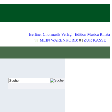
Berliner Chormusik Verlag - Edition Musica Rinata
MEIN WARENKORB:
0 |
ZUR KASSE