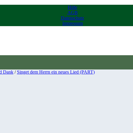
Hilfe
AGB
Datenschutz
Impressum
d Dank
/
Singet dem Herrn ein neues Lied (PART)