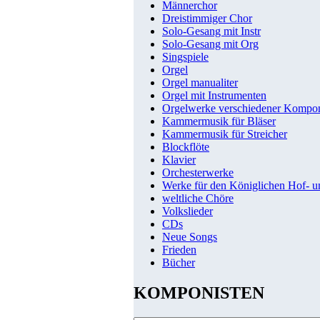
Männerchor
Dreistimmiger Chor
Solo-Gesang mit Instr
Solo-Gesang mit Org
Singspiele
Orgel
Orgel manualiter
Orgel mit Instrumenten
Orgelwerke verschiedener Kompo
Kammermusik für Bläser
Kammermusik für Streicher
Blockflöte
Klavier
Orchesterwerke
Werke für den Königlichen Hof- 
weltliche Chöre
Volkslieder
CDs
Neue Songs
Frieden
Bücher
KOMPONISTEN