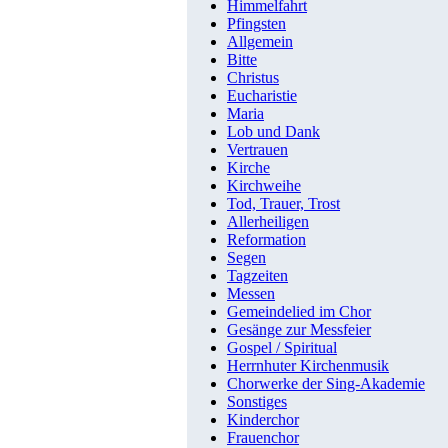
Himmelfahrt
Pfingsten
Allgemein
Bitte
Christus
Eucharistie
Maria
Lob und Dank
Vertrauen
Kirche
Kirchweihe
Tod, Trauer, Trost
Allerheiligen
Reformation
Segen
Tagzeiten
Messen
Gemeindelied im Chor
Gesänge zur Messfeier
Gospel / Spiritual
Herrnhuter Kirchenmusik
Chorwerke der Sing-Akademie
Sonstiges
Kinderchor
Frauenchor