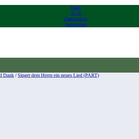
Hilfe
AGB
Datenschutz
Impressum
d Dank
/
Singet dem Herrn ein neues Lied (PART)