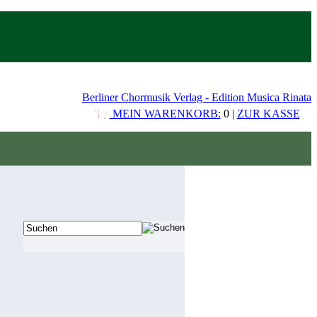
Berliner Chormusik Verlag - Edition Musica Rinata
MEIN WARENKORB:
0 |
ZUR KASSE