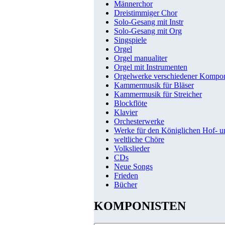
Männerchor
Dreistimmiger Chor
Solo-Gesang mit Instr
Solo-Gesang mit Org
Singspiele
Orgel
Orgel manualiter
Orgel mit Instrumenten
Orgelwerke verschiedener Kompo
Kammermusik für Bläser
Kammermusik für Streicher
Blockflöte
Klavier
Orchesterwerke
Werke für den Königlichen Hof- 
weltliche Chöre
Volkslieder
CDs
Neue Songs
Frieden
Bücher
KOMPONISTEN