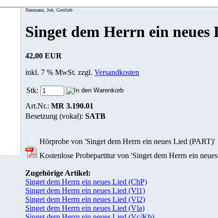
Naumann, Joh. Gottlieb
Singet dem Herrn ein neues
42,00 EUR
inkl. 7 % MwSt. zzgl.
Versandkosten
Stk:
Art.Nr.:
MR 3.190.01
Besetzung (vokal):
SATB
Hörprobe von 'Singet dem Herrn ein neues Lied (PART)'
Kostenlose Probepartitur von 'Singet dem Herrn ein neue
Zugehörige Artikel:
Singet dem Herrn ein neues Lied (ChP)
Singet dem Herrn ein neues Lied (Vl1)
Singet dem Herrn ein neues Lied (Vl2)
Singet dem Herrn ein neues Lied (Vla)
Singet dem Herrn ein neues Lied (Vc/Kb)