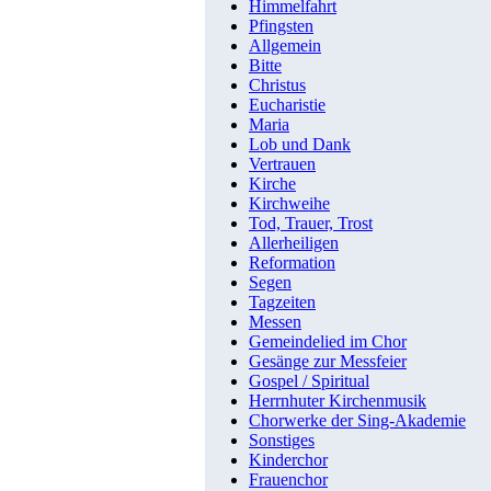
Himmelfahrt
Pfingsten
Allgemein
Bitte
Christus
Eucharistie
Maria
Lob und Dank
Vertrauen
Kirche
Kirchweihe
Tod, Trauer, Trost
Allerheiligen
Reformation
Segen
Tagzeiten
Messen
Gemeindelied im Chor
Gesänge zur Messfeier
Gospel / Spiritual
Herrnhuter Kirchenmusik
Chorwerke der Sing-Akademie
Sonstiges
Kinderchor
Frauenchor