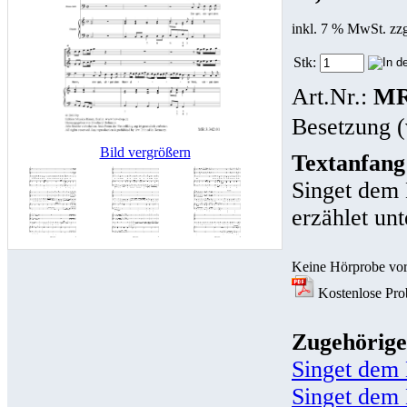
inkl. 7 % MwSt. zz
Stk:
Art.Nr.:
MR
Besetzung (
Bild vergrößern
Textanfang
Singet dem H
erzählet unt
Keine Hörprobe vo
Kostenlose Prob
Zugehörige
Singet dem 
Singet dem H