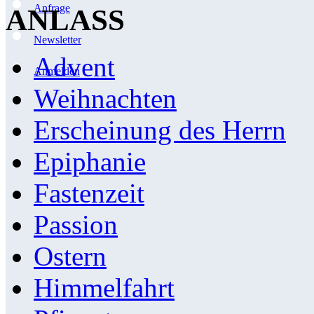
Anfrage
ANLASS
Newsletter
Advent
Anmelden
Weihnachten
Erscheinung des Herrn
Epiphanie
Fastenzeit
Passion
Ostern
Himmelfahrt