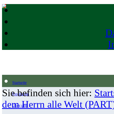
D
I
Startseite
Sie befinden sich hier:
Start
Programm
dem Herrn alle Welt (PART
Über uns