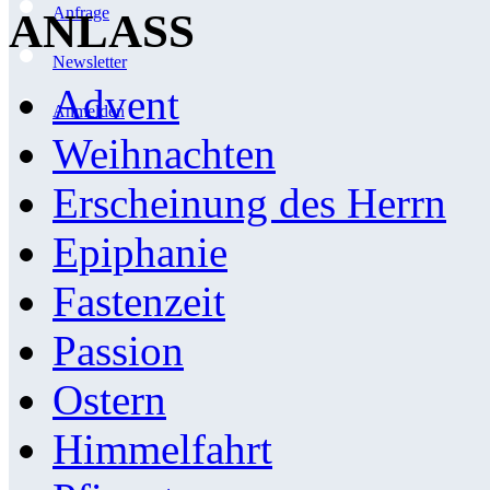
Anfrage
ANLASS
Newsletter
Advent
Anmelden
Weihnachten
Erscheinung des Herrn
Epiphanie
Fastenzeit
Passion
Ostern
Himmelfahrt