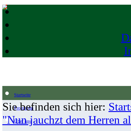
D
I
Startseite
Sie befinden sich hier:
Start
Programm
"Nun jauchzt dem Herren al
Über uns