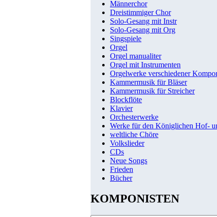
Männerchor
Dreistimmiger Chor
Solo-Gesang mit Instr
Solo-Gesang mit Org
Singspiele
Orgel
Orgel manualiter
Orgel mit Instrumenten
Orgelwerke verschiedener Kompo
Kammermusik für Bläser
Kammermusik für Streicher
Blockflöte
Klavier
Orchesterwerke
Werke für den Königlichen Hof- 
weltliche Chöre
Volkslieder
CDs
Neue Songs
Frieden
Bücher
KOMPONISTEN