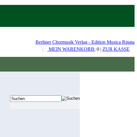
Berliner Chormusik Verlag - Edition Musica Rinata
MEIN WARENKORB:
0 |
ZUR KASSE