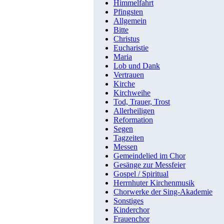
Himmelfahrt
Pfingsten
Allgemein
Bitte
Christus
Eucharistie
Maria
Lob und Dank
Vertrauen
Kirche
Kirchweihe
Tod, Trauer, Trost
Allerheiligen
Reformation
Segen
Tagzeiten
Messen
Gemeindelied im Chor
Gesänge zur Messfeier
Gospel / Spiritual
Herrnhuter Kirchenmusik
Chorwerke der Sing-Akademie
Sonstiges
Kinderchor
Frauenchor