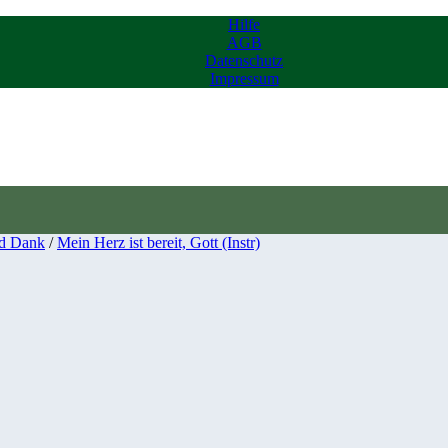
Hilfe
AGB
Datenschutz
Impressum
d Dank
/
Mein Herz ist bereit, Gott (Instr)