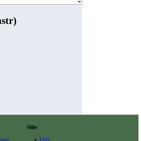
nstr)
Hilfe
onto
FAQ