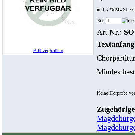
inkl. 7 % MwSt. zz
Stk:
Art.Nr.:
SO
Textanfang
Bild vergrößern
Chorpartit
Mindestbes
Keine Hörprobe vo
Zugehörige
Magdeburge
Magdeburge