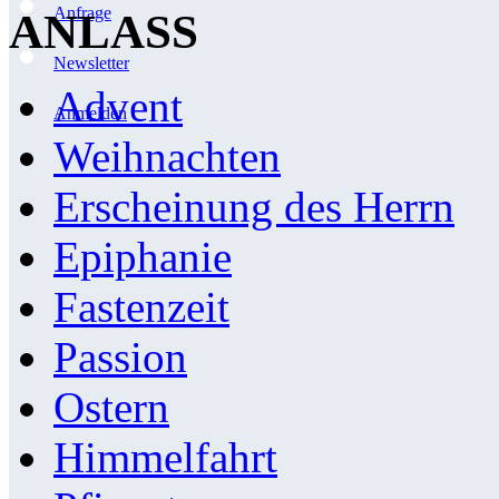
Anfrage
ANLASS
Newsletter
Advent
Anmelden
Weihnachten
Erscheinung des Herrn
Epiphanie
Fastenzeit
Passion
Ostern
Himmelfahrt