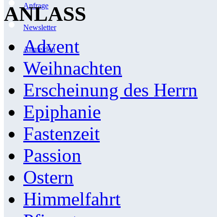
Anfrage
ANLASS
Newsletter
Advent
Anmelden
Weihnachten
Erscheinung des Herrn
Epiphanie
Fastenzeit
Passion
Ostern
Himmelfahrt