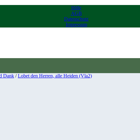
Hilfe
AGB
Datenschutz
Impressum
d Dank
/
Lobet den Herren, alle Heiden (Vla2)