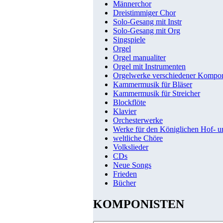
Männerchor
Dreistimmiger Chor
Solo-Gesang mit Instr
Solo-Gesang mit Org
Singspiele
Orgel
Orgel manualiter
Orgel mit Instrumenten
Orgelwerke verschiedener Kompo
Kammermusik für Bläser
Kammermusik für Streicher
Blockflöte
Klavier
Orchesterwerke
Werke für den Königlichen Hof- 
weltliche Chöre
Volkslieder
CDs
Neue Songs
Frieden
Bücher
KOMPONISTEN