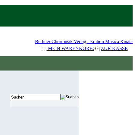
Berliner Chormusik Verlag - Edition Musica Rinata
MEIN WARENKORB:
0 |
ZUR KASSE