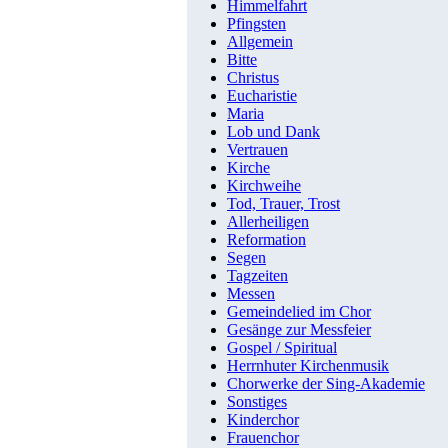
Himmelfahrt
Pfingsten
Allgemein
Bitte
Christus
Eucharistie
Maria
Lob und Dank
Vertrauen
Kirche
Kirchweihe
Tod, Trauer, Trost
Allerheiligen
Reformation
Segen
Tagzeiten
Messen
Gemeindelied im Chor
Gesänge zur Messfeier
Gospel / Spiritual
Herrnhuter Kirchenmusik
Chorwerke der Sing-Akademie
Sonstiges
Kinderchor
Frauenchor