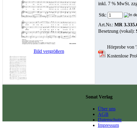
inkl. 7 % MwSt. zz
Stk:
Art.Nr.:
MR 3.335.
Besetzung (vokal):
Hörprobe von '
Bild vergrößern
Kostenlose Prob
Sonat Verlag
Über uns
AGB
Datenschutz
Impressum