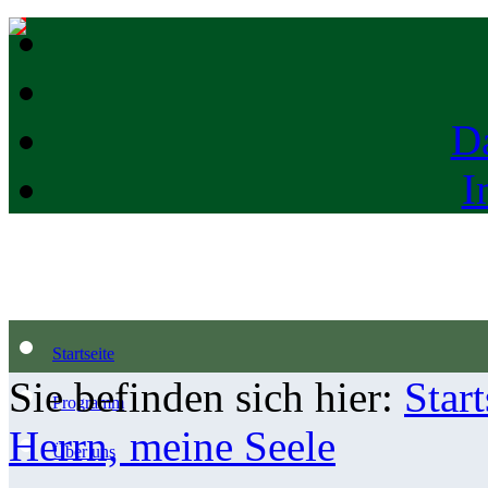
D
I
Startseite
Sie befinden sich hier:
Start
Programm
Herrn, meine Seele
Über uns