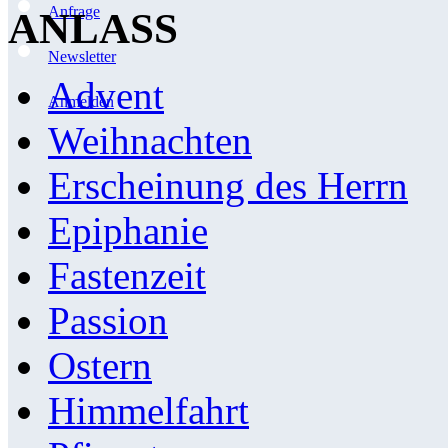
Anfrage
ANLASS
Newsletter
Advent
Anmelden
Weihnachten
Erscheinung des Herrn
Epiphanie
Fastenzeit
Passion
Ostern
Himmelfahrt