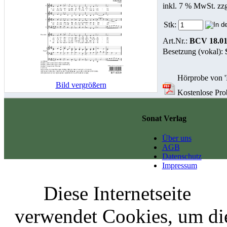
inkl. 7 % MwSt. zz
Stk:
Art.Nr.:
BCV 18.01
Besetzung (vokal):
Hörprobe von '
Bild vergrößern
Kostenlose Prob
Sonat Verlag
Über uns
AGB
Datenschutz
Impressum
Diese Internetseite
verwendet Cookies, um di