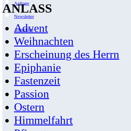
Anfrage
ANLASS
Newsletter
Advent
Anmelden
Weihnachten
Erscheinung des Herrn
Epiphanie
Fastenzeit
Passion
Ostern
Himmelfahrt