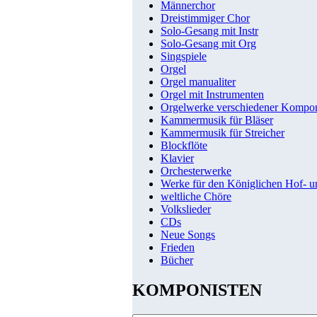
Männerchor
Dreistimmiger Chor
Solo-Gesang mit Instr
Solo-Gesang mit Org
Singspiele
Orgel
Orgel manualiter
Orgel mit Instrumenten
Orgelwerke verschiedener Kompo
Kammermusik für Bläser
Kammermusik für Streicher
Blockflöte
Klavier
Orchesterwerke
Werke für den Königlichen Hof- 
weltliche Chöre
Volkslieder
CDs
Neue Songs
Frieden
Bücher
KOMPONISTEN