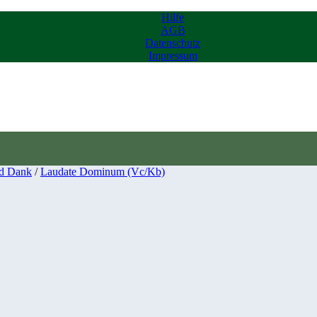
Hilfe
AGB
Datenschutz
Impressum
d Dank
/
Laudate Dominum (Vc/Kb)