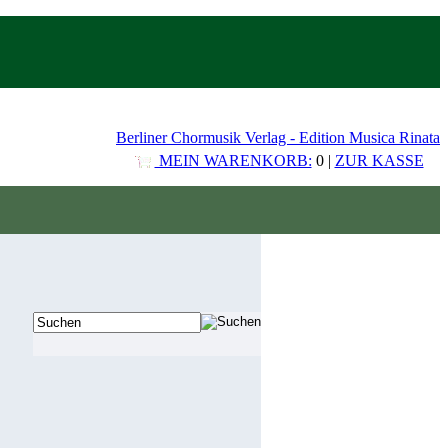
Berliner Chormusik Verlag - Edition Musica Rinata
MEIN WARENKORB:
0 |
ZUR KASSE