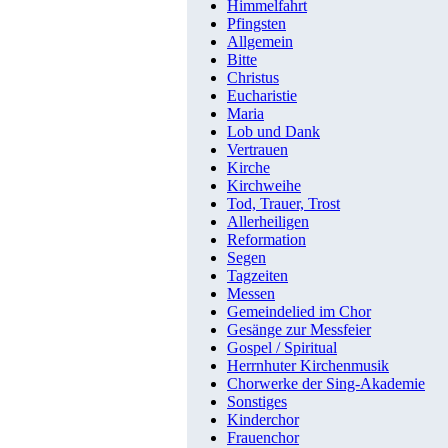
Himmelfahrt
Pfingsten
Allgemein
Bitte
Christus
Eucharistie
Maria
Lob und Dank
Vertrauen
Kirche
Kirchweihe
Tod, Trauer, Trost
Allerheiligen
Reformation
Segen
Tagzeiten
Messen
Gemeindelied im Chor
Gesänge zur Messfeier
Gospel / Spiritual
Herrnhuter Kirchenmusik
Chorwerke der Sing-Akademie
Sonstiges
Kinderchor
Frauenchor