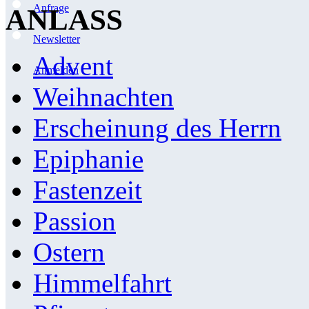
Anfrage
ANLASS
Newsletter
Advent
Anmelden
Weihnachten
Erscheinung des Herrn
Epiphanie
Fastenzeit
Passion
Ostern
Himmelfahrt